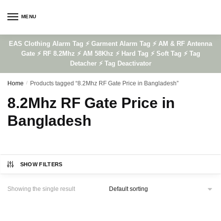
Skip
Skip
to
to
MENU
navigation
content
EAS Clothing Alarm Tag ⚡ Garment Alarm Tag ⚡ AM & RF Antenna
Gate ⚡ RF 8.2Mhz ⚡ AM 58Khz ⚡ Hard Tag ⚡ Soft Tag ⚡ Tag
Detacher ⚡ Tag Deactivator
Home
/
Products tagged “8.2Mhz RF Gate Price in Bangladesh”
8.2Mhz RF Gate Price in
Bangladesh
SHOW FILTERS
Showing the single result