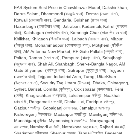
EAS System Best Price in Chawkbazar Model, Dakshinkhan,
Darus Salam, Dhanmondi (ধানমন্ডি থানা), Demra (ডেমরা থানা),
Kotwali (কোতয়ালী থানা), Gendaria, Gulshan (গুল্শান থানা),
Hazaribagh (হাজারীবাগ থানা), Jatrabari, Kadamtali, Kafrul (কাফরুল
থানা), Kalabagan (কলাবাগান থানা), Kamringir Char (কামরাঙ্গীর চর থানা),
Khilkhet, Khilgaon (খিলগাঁও থানা), Lalbagh (লালবাগ থানা), Mirpur
(মিরপুর থানা), Mohammadpur (মোহাম্মদপুর থানা), Motijheel (মতিঝিল
থানা), AM Antenna New Market, RF Gate Pallabi (পল্লবী থানা),
Paltan, Ramna (রমনা থানা), Rampura (রামপুরা থানা), Sabujbagh
(সবুজবাগ থানা), Shah Ali, Shahbagh, Sher-e-Bangla Nagor, AM
Gate Shyampur (শ্যামপুর থানা), Sutrapur (সুত্রাপুর থানা), Tejgaon
(তেজগাঁও থানা), Tejgaon Industrial Area, Turag, UttarKhan
(উত্তরখান থানা), Security Tag Uttara (উত্তরা), Dhaka, Chittagong,
Sylhet, Barisal, Comilla (কুমিল্লা), Cox’sbazar (কক্সবাজার), Feni
(ফেনী), Khagrachhari খাগড়াছড়ি, Lakshmipur লক্ষীপুর, Noakhali
নোয়াখালী, Rangamati রাঙ্গামাটি, Dhaka ঢাকা, Faridpur ফরিদপুর,
Gazipur গাজীপুর, Gopalganj গোপালগঞ্জ, Jamalpur জামালপুর,
Kishoreganj কিশোরগঞ্জ, Madaripur মাদারীপুর, Manikganj মানিকগঞ্জ,
Munshiganj মুন্সীগঞ্জ, Mymensingh ময়মনসিংহ, Narayanganj
নারায়ণগঞ্জ, Narsingdi নরসিংদী, Netrakona নেত্রকোনা, Rajbari রাজবাড়ী,
Shariatpur শরীয়তপুর, Sherpur শেরপুর, Tangail টাঙ্গাইল, Bagerhat