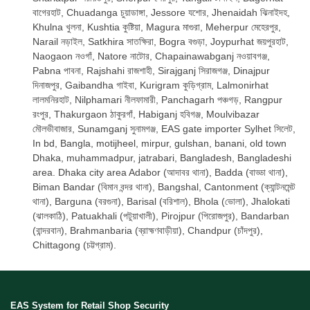
বাগেরহাট, Chuadanga চুয়াডাঙ্গা, Jessore যশোর, Jhenaidah ঝিনাইদহ,
Khulna খুলনা, Kushtia কুষ্টিয়া, Magura মাগুরা, Meherpur মেহেরপুর,
Narail নড়াইল, Satkhira সাতক্ষিরা, Bogra বগুড়া, Joypurhat জয়পুরহাট,
Naogaon নওগাঁ, Natore নাটোর, Chapainawabganj নওয়াবগঞ্জ,
Pabna পাবনা, Rajshahi রাজশাহী, Sirajganj সিরাজগঞ্জ, Dinajpur
দিনাজপুর, Gaibandha গাইবা, Kurigram কুড়িগ্রাম, Lalmonirhat
লালমনিরহাট, Nilphamari নীলফামারী, Panchagarh পঞ্চগড়, Rangpur
রংপুর, Thakurgaon ঠাকুরগাঁ, Habiganj হবিগঞ্জ, Moulvibazar
মৌলভীবাজার, Sunamganj সুনামগঞ্জ, EAS gate importer Sylhet সিলেট,
In bd, Bangla, motijheel, mirpur, gulshan, banani, old town
Dhaka, muhammadpur, jatrabari, Bangladesh, Bangladeshi
area. Dhaka city area Adabor (আদাবর থানা), Badda (বাড্ডা থানা),
Biman Bandar (বিমান বন্দর থানা), Bangshal, Cantonment (ক্যান্টনমেন্ট
থানা), Barguna (বরগুনা), Barisal (বরিশাল), Bhola (ভোলা), Jhalokati
(ঝালকাঠি), Patuakhali (পটুয়াখালী), Pirojpur (পিরোজপুর), Bandarban
(বান্দরবান), Brahmanbaria (ব্রাহ্মণবাড়ীয়া), Chandpur (চাঁদপুর),
Chittagong (চট্টগ্রাম).
EAS System for Retail Shop Security