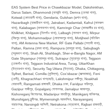
EAS System Best Price in Chawkbazar Model, Dakshinkhan,
Darus Salam, Dhanmondi (ধানমন্ডি থানা), Demra (ডেমরা থানা),
Kotwali (কোতয়ালী থানা), Gendaria, Gulshan (গুল্শান থানা),
Hazaribagh (হাজারীবাগ থানা), Jatrabari, Kadamtali, Kafrul (কাফরুল
থানা), Kalabagan (কলাবাগান থানা), Kamringir Char (কামরাঙ্গীর চর থানা),
Khilkhet, Khilgaon (খিলগাঁও থানা), Lalbagh (লালবাগ থানা), Mirpur
(মিরপুর থানা), Mohammadpur (মোহাম্মদপুর থানা), Motijheel (মতিঝিল
থানা), AM Antenna New Market, RF Gate Pallabi (পল্লবী থানা),
Paltan, Ramna (রমনা থানা), Rampura (রামপুরা থানা), Sabujbagh
(সবুজবাগ থানা), Shah Ali, Shahbagh, Sher-e-Bangla Nagor, AM
Gate Shyampur (শ্যামপুর থানা), Sutrapur (সুত্রাপুর থানা), Tejgaon
(তেজগাঁও থানা), Tejgaon Industrial Area, Turag, UttarKhan
(উত্তরখান থানা), Security Tag Uttara (উত্তরা), Dhaka, Chittagong,
Sylhet, Barisal, Comilla (কুমিল্লা), Cox’sbazar (কক্সবাজার), Feni
(ফেনী), Khagrachhari খাগড়াছড়ি, Lakshmipur লক্ষীপুর, Noakhali
নোয়াখালী, Rangamati রাঙ্গামাটি, Dhaka ঢাকা, Faridpur ফরিদপুর,
Gazipur গাজীপুর, Gopalganj গোপালগঞ্জ, Jamalpur জামালপুর,
Kishoreganj কিশোরগঞ্জ, Madaripur মাদারীপুর, Manikganj মানিকগঞ্জ,
Munshiganj মুন্সীগঞ্জ, Mymensingh ময়মনসিংহ, Narayanganj
নারায়ণগঞ্জ, Narsingdi নরসিংদী, Netrakona নেত্রকোনা, Rajbari রাজবাড়ী,