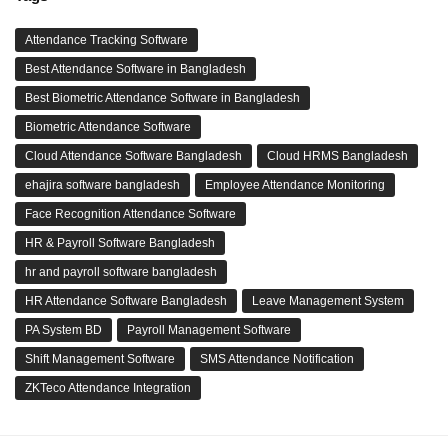
Attendance Tracking Software
Best Attendance Software in Bangladesh
Best Biometric Attendance Software in Bangladesh
Biometric Attendance Software
Cloud Attendance Software Bangladesh
Cloud HRMS Bangladesh
ehajira software bangladesh
Employee Attendance Monitoring
Face Recognition Attendance Software
HR & Payroll Software Bangladesh
hr and payroll software bangladesh
HR Attendance Software Bangladesh
Leave Management System
PA System BD
Payroll Management Software
Shift Management Software
SMS Attendance Notification
ZKTeco Attendance Integration