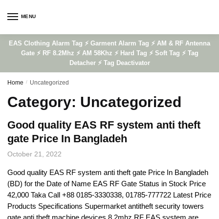
Skip
Skip
to
to
MENU
navigation
content
EAS Clothing Alarm Tag ⚡ Garment Alarm Tag ⚡ AM & RF Antenna
Gate ⚡ RF 8.2Mhz ⚡ AM 58Khz ⚡ Hard Tag ⚡ Soft Tag ⚡ Tag
Detacher ⚡ Tag Deactivator
Home
/
Uncategorized
Category:
Uncategorized
Good quality EAS RF system anti theft
gate Price In Bangladeh
October 21, 2022
Good quality EAS RF system anti theft gate Price In Bangladeh
(BD) for the Date of Name EAS RF Gate Status in Stock Price
42,000 Taka Call +88 0185-3330338, 01785-777722 Latest Price
Products Specifications Supermarket antitheft security towers
gate anti theft machine devices 8.2mhz RF EAS system are