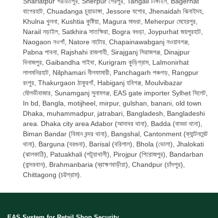
Shariatpur শরীয়তপুর, Sherpur শেরপুর, Tangail টাঙ্গাইল, Bagerhat
বাগেরহাট, Chuadanga চুয়াডাঙ্গা, Jessore যশোর, Jhenaidah ঝিনাইদহ,
Khulna খুলনা, Kushtia কুষ্টিয়া, Magura মাগুরা, Meherpur মেহেরপুর,
Narail নড়াইল, Satkhira সাতক্ষিরা, Bogra বগুড়া, Joypurhat জয়পুরহাট,
Naogaon নওগাঁ, Natore নাটোর, Chapainawabganj নওয়াবগঞ্জ,
Pabna পাবনা, Rajshahi রাজশাহী, Sirajganj সিরাজগঞ্জ, Dinajpur
দিনাজপুর, Gaibandha গাইবা, Kurigram কুড়িগ্রাম, Lalmonirhat
লালমনিরহাট, Nilphamari নীলফামারী, Panchagarh পঞ্চগড়, Rangpur
রংপুর, Thakurgaon ঠাকুরগাঁ, Habiganj হবিগঞ্জ, Moulvibazar
মৌলভীবাজার, Sunamganj সুনামগঞ্জ, EAS gate importer Sylhet সিলেট,
In bd, Bangla, motijheel, mirpur, gulshan, banani, old town
Dhaka, muhammadpur, jatrabari, Bangladesh, Bangladeshi
area. Dhaka city area Adabor (আদাবর থানা), Badda (বাড্ডা থানা),
Biman Bandar (বিমান বন্দর থানা), Bangshal, Cantonment (ক্যান্টনমেন্ট
থানা), Barguna (বরগুনা), Barisal (বরিশাল), Bhola (ভোলা), Jhalokati
(ঝালকাঠি), Patuakhali (পটুয়াখালী), Pirojpur (পিরোজপুর), Bandarban
(বান্দরবান), Brahmanbaria (ব্রাহ্মণবাড়ীয়া), Chandpur (চাঁদপুর),
Chittagong (চট্টগ্রাম).
EAS System for Retail Shop Security