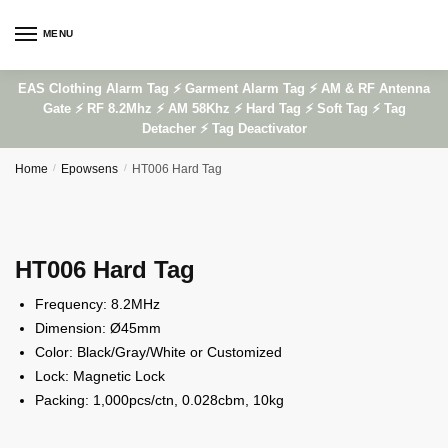
Skip
Skip
to
to
MENU
navigation
content
EAS Clothing Alarm Tag ⚡ Garment Alarm Tag ⚡ AM & RF Antenna
Gate ⚡ RF 8.2Mhz ⚡ AM 58Khz ⚡ Hard Tag ⚡ Soft Tag ⚡ Tag
Detacher ⚡ Tag Deactivator
Home
/
Epowsens
/
HT006 Hard Tag
HT006 Hard Tag
Frequency: 8.2MHz
Dimension: Ø45mm
Color: Black/Gray/White or Customized
Lock: Magnetic Lock
Packing: 1,000pcs/ctn, 0.028cbm, 10kg