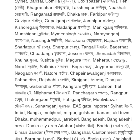
Sylhet, Barisal, Comilla (কুমিল্লা), Cox’sbazar (কক্সবাজার), Feni
(ফেনী), Khagrachhari খাগড়াছড়ি, Lakshmipur লক্ষীপুর, Noakhali
নোয়াখালী, Rangamati রাঙ্গামাটি, Dhaka ঢাকা, Faridpur ফরিদপুর,
Gazipur গাজীপুর, Gopalganj গোপালগঞ্জ, Jamalpur জামালপুর,
Kishoreganj কিশোরগঞ্জ, Madaripur মাদারীপুর, Manikganj মানিকগঞ্জ,
Munshiganj মুন্সীগঞ্জ, Mymensingh ময়মনসিংহ, Narayanganj
নারায়ণগঞ্জ, Narsingdi নরসিংদী, Netrakona নেত্রকোনা, Rajbari রাজবাড়ী,
Shariatpur শরীয়তপুর, Sherpur শেরপুর, Tangail টাঙ্গাইল, Bagerhat
বাগেরহাট, Chuadanga চুয়াডাঙ্গা, Jessore যশোর, Jhenaidah ঝিনাইদহ,
Khulna খুলনা, Kushtia কুষ্টিয়া, Magura মাগুরা, Meherpur মেহেরপুর,
Narail নড়াইল, Satkhira সাতক্ষিরা, Bogra বগুড়া, Joypurhat জয়পুরহাট,
Naogaon নওগাঁ, Natore নাটোর, Chapainawabganj নওয়াবগঞ্জ,
Pabna পাবনা, Rajshahi রাজশাহী, Sirajganj সিরাজগঞ্জ, Dinajpur
দিনাজপুর, Gaibandha গাইবা, Kurigram কুড়িগ্রাম, Lalmonirhat
লালমনিরহাট, Nilphamari নীলফামারী, Panchagarh পঞ্চগড়, Rangpur
রংপুর, Thakurgaon ঠাকুরগাঁ, Habiganj হবিগঞ্জ, Moulvibazar
মৌলভীবাজার, Sunamganj সুনামগঞ্জ, EAS gate importer Sylhet সিলেট,
In bd, Bangla, motijheel, mirpur, gulshan, banani, old town
Dhaka, muhammadpur, jatrabari, Bangladesh, Bangladeshi
area. Dhaka city area Adabor (আদাবর থানা), Badda (বাড্ডা থানা),
Biman Bandar (বিমান বন্দর থানা), Bangshal, Cantonment (ক্যান্টনমেন্ট
থানা), Barguna (বরগুনা), Barisal (বরিশাল), Bhola (ভোলা), Jhalokati