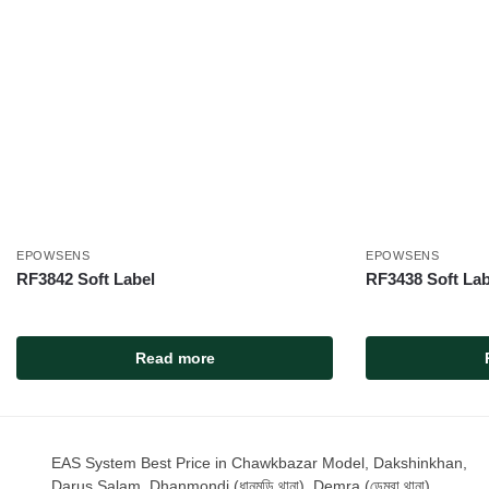
EPOWSENS
EPOWSENS
RF3842 Soft Label
RF3438 Soft Lab
Read more
EAS System Best Price in Chawkbazar Model, Dakshinkhan,
Darus Salam, Dhanmondi (ধানমন্ডি থানা), Demra (ডেমরা থানা),