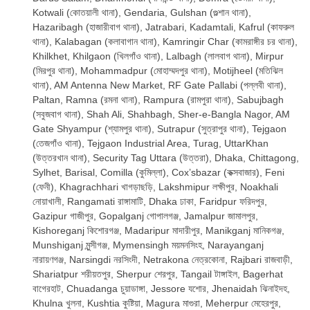
Kotwali (কোতয়ালী থানা), Gendaria, Gulshan (গুল্শান থানা),
Hazaribagh (হাজারীবাগ থানা), Jatrabari, Kadamtali, Kafrul (কাফরুল
থানা), Kalabagan (কলাবাগান থানা), Kamringir Char (কামরাঙ্গীর চর থানা),
Khilkhet, Khilgaon (খিলগাঁও থানা), Lalbagh (লালবাগ থানা), Mirpur
(মিরপুর থানা), Mohammadpur (মোহাম্মদপুর থানা), Motijheel (মতিঝিল
থানা), AM Antenna New Market, RF Gate Pallabi (পল্লবী থানা),
Paltan, Ramna (রমনা থানা), Rampura (রামপুরা থানা), Sabujbagh
(সবুজবাগ থানা), Shah Ali, Shahbagh, Sher-e-Bangla Nagor, AM
Gate Shyampur (শ্যামপুর থানা), Sutrapur (সুত্রাপুর থানা), Tejgaon
(তেজগাঁও থানা), Tejgaon Industrial Area, Turag, UttarKhan
(উত্তরখান থানা), Security Tag Uttara (উত্তরা), Dhaka, Chittagong,
Sylhet, Barisal, Comilla (কুমিল্লা), Cox’sbazar (কক্সবাজার), Feni
(ফেনী), Khagrachhari খাগড়াছড়ি, Lakshmipur লক্ষীপুর, Noakhali
নোয়াখালী, Rangamati রাঙ্গামাটি, Dhaka ঢাকা, Faridpur ফরিদপুর,
Gazipur গাজীপুর, Gopalganj গোপালগঞ্জ, Jamalpur জামালপুর,
Kishoreganj কিশোরগঞ্জ, Madaripur মাদারীপুর, Manikganj মানিকগঞ্জ,
Munshiganj মুন্সীগঞ্জ, Mymensingh ময়মনসিংহ, Narayanganj
নারায়ণগঞ্জ, Narsingdi নরসিংদী, Netrakona নেত্রকোনা, Rajbari রাজবাড়ী,
Shariatpur শরীয়তপুর, Sherpur শেরপুর, Tangail টাঙ্গাইল, Bagerhat
বাগেরহাট, Chuadanga চুয়াডাঙ্গা, Jessore যশোর, Jhenaidah ঝিনাইদহ,
Khulna খুলনা, Kushtia কুষ্টিয়া, Magura মাগুরা, Meherpur মেহেরপুর,