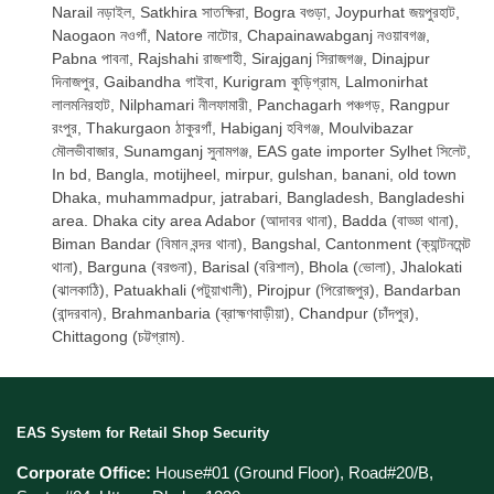
Narail নড়াইল, Satkhira সাতক্ষিরা, Bogra বগুড়া, Joypurhat জয়পুরহাট,
Naogaon নওগাঁ, Natore নাটোর, Chapainawabganj নওয়াবগঞ্জ,
Pabna পাবনা, Rajshahi রাজশাহী, Sirajganj সিরাজগঞ্জ, Dinajpur
দিনাজপুর, Gaibandha গাইবা, Kurigram কুড়িগ্রাম, Lalmonirhat
লালমনিরহাট, Nilphamari নীলফামারী, Panchagarh পঞ্চগড়, Rangpur
রংপুর, Thakurgaon ঠাকুরগাঁ, Habiganj হবিগঞ্জ, Moulvibazar
মৌলভীবাজার, Sunamganj সুনামগঞ্জ, EAS gate importer Sylhet সিলেট,
In bd, Bangla, motijheel, mirpur, gulshan, banani, old town
Dhaka, muhammadpur, jatrabari, Bangladesh, Bangladeshi
area. Dhaka city area Adabor (আদাবর থানা), Badda (বাড্ডা থানা),
Biman Bandar (বিমান বন্দর থানা), Bangshal, Cantonment (ক্যান্টনমেন্ট
থানা), Barguna (বরগুনা), Barisal (বরিশাল), Bhola (ভোলা), Jhalokati
(ঝালকাঠি), Patuakhali (পটুয়াখালী), Pirojpur (পিরোজপুর), Bandarban
(বান্দরবান), Brahmanbaria (ব্রাহ্মণবাড়ীয়া), Chandpur (চাঁদপুর),
Chittagong (চট্টগ্রাম).
EAS System for Retail Shop Security
Corporate Office:
House#01 (Ground Floor), Road#20/B,