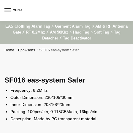
Skip
Skip
to
to
MENU
navigation
content
EAS Clothing Alarm Tag ⚡ Garment Alarm Tag ⚡ AM & RF Antenna
Gate ⚡ RF 8.2Mhz ⚡ AM 58Khz ⚡ Hard Tag ⚡ Soft Tag ⚡ Tag
Detacher ⚡ Tag Deactivator
Home
/
Epowsens
/
SF016 eas-system Safer
SF016 eas-system Safer
Frequency: 8.2MHz
Outer Dimension: 230*105*30mm
Inner Dimension: 203*98*23mm
Packing: 100pcs/ctn, 0.115CBM/ctn, 16kgs/ctn
Description: Made by PC transparent material