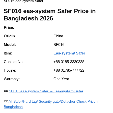
SF016 eas-system Safer
SF016 eas-system Safer Price in
Bangladesh 2026
Price:
Origin
China
Model:
SF016
Item:
Eas-system/ Safer
Contact No:
+88 0185-3330338
Hotline:
+88 01785-777722
Warranty:
One Year
##
SF015 eas-system Safer –
Eas-system/Safer
##
All Safer/Hard tag/ Security gate/Detacher Check Price in
Bangladesh