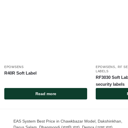
,
EPOWSENS
EPOWSENS
RF S
LABELS
R40R Soft Label
RF3030 Soft Lab
security labels
Read more
EAS System Best Price in Chawkbazar Model, Dakshinkhan,
Darus Salam, Dhanmondi (ধানমন্ডি থানা), Demra (ডেমরা থানা),