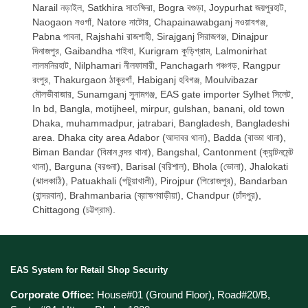
Narail নড়াইল, Satkhira সাতক্ষিরা, Bogra বগুড়া, Joypurhat জয়পুরহাট,
Naogaon নওগাঁ, Natore নাটোর, Chapainawabganj নওয়াবগঞ্জ,
Pabna পাবনা, Rajshahi রাজশাহী, Sirajganj সিরাজগঞ্জ, Dinajpur
দিনাজপুর, Gaibandha গাইবা, Kurigram কুড়িগ্রাম, Lalmonirhat
লালমনিরহাট, Nilphamari নীলফামারী, Panchagarh পঞ্চগড়, Rangpur
রংপুর, Thakurgaon ঠাকুরগাঁ, Habiganj হবিগঞ্জ, Moulvibazar
মৌলভীবাজার, Sunamganj সুনামগঞ্জ, EAS gate importer Sylhet সিলেট,
In bd, Bangla, motijheel, mirpur, gulshan, banani, old town
Dhaka, muhammadpur, jatrabari, Bangladesh, Bangladeshi
area. Dhaka city area Adabor (আদাবর থানা), Badda (বাড্ডা থানা),
Biman Bandar (বিমান বন্দর থানা), Bangshal, Cantonment (ক্যান্টনমেন্ট
থানা), Barguna (বরগুনা), Barisal (বরিশাল), Bhola (ভোলা), Jhalokati
(ঝালকাঠি), Patuakhali (পটুয়াখালী), Pirojpur (পিরোজপুর), Bandarban
(বান্দরবান), Brahmanbaria (ব্রাহ্মণবাড়ীয়া), Chandpur (চাঁদপুর),
Chittagong (চট্টগ্রাম).
EAS System for Retail Shop Security
Corporate Office:
House#01 (Ground Floor), Road#20/B,