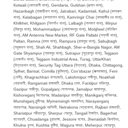
Kotwali (কোতয়ালী থানা), Gendaria, Gulshan (গুল্শান থানা),
Hazaribagh (হাজারীবাগ থানা), Jatrabari, Kadamtali, Kafrul (কাফরুল
থানা), Kalabagan (কলাবাগান থানা), Kamringir Char (কামরাঙ্গীর চর থানা),
Khilkhet, Khilgaon (খিলগাঁও থানা), Lalbagh (লালবাগ থানা), Mirpur
(মিরপুর থানা), Mohammadpur (মোহাম্মদপুর থানা), Motijheel (মতিঝিল
থানা), AM Antenna New Market, RF Gate Pallabi (পল্লবী থানা),
Paltan, Ramna (রমনা থানা), Rampura (রামপুরা থানা), Sabujbagh
(সবুজবাগ থানা), Shah Ali, Shahbagh, Sher-e-Bangla Nagor, AM
Gate Shyampur (শ্যামপুর থানা), Sutrapur (সুত্রাপুর থানা), Tejgaon
(তেজগাঁও থানা), Tejgaon Industrial Area, Turag, UttarKhan
(উত্তরখান থানা), Security Tag Uttara (উত্তরা), Dhaka, Chittagong,
Sylhet, Barisal, Comilla (কুমিল্লা), Cox’sbazar (কক্সবাজার), Feni
(ফেনী), Khagrachhari খাগড়াছড়ি, Lakshmipur লক্ষীপুর, Noakhali
নোয়াখালী, Rangamati রাঙ্গামাটি, Dhaka ঢাকা, Faridpur ফরিদপুর,
Gazipur গাজীপুর, Gopalganj গোপালগঞ্জ, Jamalpur জামালপুর,
Kishoreganj কিশোরগঞ্জ, Madaripur মাদারীপুর, Manikganj মানিকগঞ্জ,
Munshiganj মুন্সীগঞ্জ, Mymensingh ময়মনসিংহ, Narayanganj
নারায়ণগঞ্জ, Narsingdi নরসিংদী, Netrakona নেত্রকোনা, Rajbari রাজবাড়ী,
Shariatpur শরীয়তপুর, Sherpur শেরপুর, Tangail টাঙ্গাইল, Bagerhat
বাগেরহাট, Chuadanga চুয়াডাঙ্গা, Jessore যশোর, Jhenaidah ঝিনাইদহ,
Khulna খুলনা, Kushtia কুষ্টিয়া, Magura মাগুরা, Meherpur মেহেরপুর,