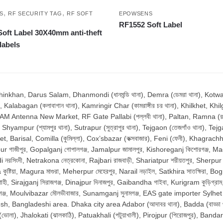
,
,
S
RF SECURITY TAG
RF SOFT
EPOWSENS
RF1552 Soft Label
oft Label 30X40mm anti-theft
labels
n, Darus Salam, Dhanmondi (ধানমন্ডি থানা), Demra (ডেমরা থানা), Kotwali (ক
, Kalabagan (কলাবাগান থানা), Kamringir Char (কামরাঙ্গীর চর থানা), Khilkhet, Khilg
, AM Antenna New Market, RF Gate Pallabi (পল্লবী থানা), Paltan, Ramna (রমনা 
ur (শ্যামপুর থানা), Sutrapur (সুত্রাপুর থানা), Tejgaon (তেজগাঁও থানা), Tejg
Barisal, Comilla (কুমিল্লা), Cox’sbazar (কক্সবাজার), Feni (ফেনী), Khagrachhari
r গাজীপুর, Gopalganj গোপালগঞ্জ, Jamalpur জামালপুর, Kishoreganj কিশোরগঞ্জ, Madari
রসিংদী, Netrakona নেত্রকোনা, Rajbari রাজবাড়ী, Shariatpur শরীয়তপুর, Sherpur শের
্টিয়া, Magura মাগুরা, Meherpur মেহেরপুর, Narail নড়াইল, Satkhira সাতক্ষিরা, Bo
ী, Sirajganj সিরাজগঞ্জ, Dinajpur দিনাজপুর, Gaibandha গাইবা, Kurigram কুড়িগ্র
বিগঞ্জ, Moulvibazar মৌলভীবাজার, Sunamganj সুনামগঞ্জ, EAS gate importer Sylhe
Bangladeshi area. Dhaka city area Adabor (আদাবর থানা), Badda (বাড্ডা থান
la (ভোলা), Jhalokati (ঝালকাঠি), Patuakhali (পটুয়াখালী), Pirojpur (পিরোজপুর), Bandarb