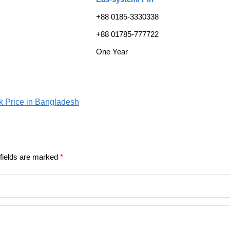
+88 0185-3330338
+88 01785-777722
One Year
ck Price in Bangladesh
fields are marked
*