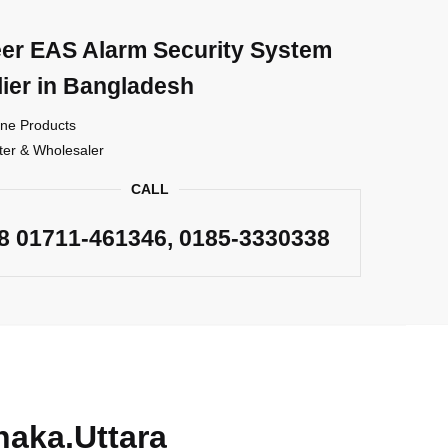
er EAS Alarm Security System
ier in Bangladesh
ne Products
ter & Wholesaler
CALL
88
01711-461346
, 0185-3330338
haka,Uttara