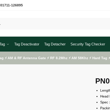
 01711-126895
Tag
Tag Deactivator
Tag Detacher
Security Tag Checker
ag ⚡ AM & RF Antenna Gate ⚡ RF 8.2Mhz ⚡ AM 58Khz ⚡ Hard Tag ⚡ 
PN0
Lengt
Head 
Spec：
Packi