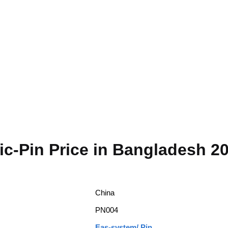
c-Pin Price in Bangladesh 2
China
PN004
Eas-system/ Pin