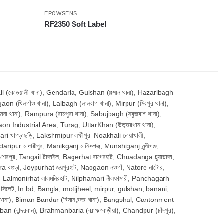
EPOWSENS
RF2350 Soft Label
োতয়ালী থানা), Gendaria, Gulshan (গুল্শান থানা), Hazaribagh
aon (খিলগাঁও থানা), Lalbagh (লালবাগ থানা), Mirpur (মিরপুর থানা),
থানা), Rampura (রামপুরা থানা), Sabujbagh (সবুজবাগ থানা),
aon Industrial Area, Turag, UttarKhan (উত্তরখান থানা),
 খাগড়াছড়ি, Lakshmipur লক্ষীপুর, Noakhali নোয়াখালী,
pur মাদারীপুর, Manikganj মানিকগঞ্জ, Munshiganj মুন্সীগঞ্জ,
পুর, Tangail টাঙ্গাইল, Bagerhat বাগেরহাট, Chuadanga চুয়াডাঙ্গা,
gra বগুড়া, Joypurhat জয়পুরহাট, Naogaon নওগাঁ, Natore নাটোর,
াম, Lalmonirhat লালমনিরহাট, Nilphamari নীলফামারী, Panchagarh
t সিলেট, In bd, Bangla, motijheel, mirpur, gulshan, banani,
া), Biman Bandar (বিমান বন্দর থানা), Bangshal, Cantonment
an (বান্দরবান), Brahmanbaria (ব্রাহ্মণবাড়ীয়া), Chandpur (চাঁদপুর),