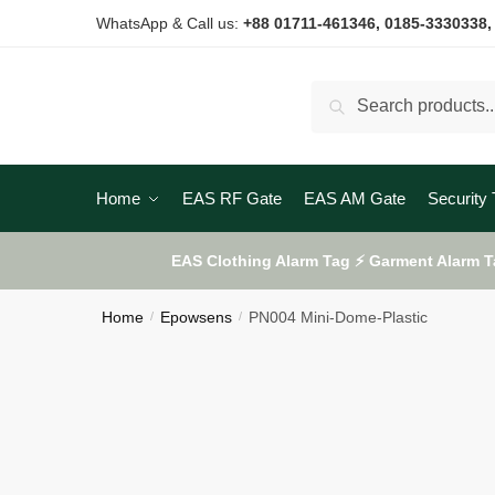
Skip
Skip
WhatsApp & Call us:
+88 01711-461346
, 0185-3330338,
to
to
navigation
content
Search
Search
for:
Home
EAS RF Gate
EAS AM Gate
Security 
EAS Clothing Alarm Tag ⚡ Garment Alarm T
Home
Epowsens
PN004 Mini-Dome-Plastic
/
/