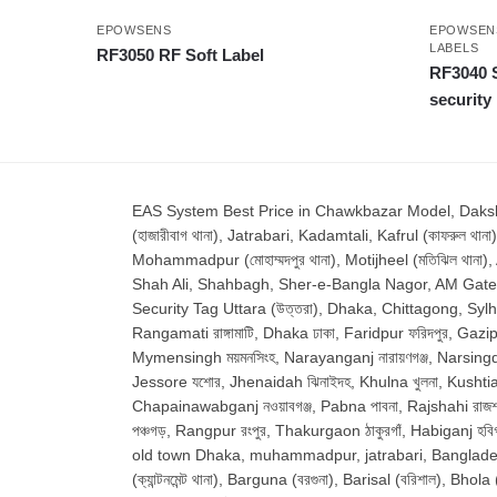
EPOWSENS
EPOWSEN
LABELS
RF3050 RF Soft Label
RF3040 S
security 
EAS System Best Price in Chawkbazar Model, Dakshinkha
(হাজারীবাগ থানা), Jatrabari, Kadamtali, Kafrul (কাফরুল থানা)
Mohammadpur (মোহাম্মদপুর থানা), Motijheel (মতিঝিল থানা)
Shah Ali, Shahbagh, Sher-e-Bangla Nagor, AM Gate Shyamp
Security Tag Uttara (উত্তরা), Dhaka, Chittagong, Sylhet, 
Rangamati রাঙ্গামাটি, Dhaka ঢাকা, Faridpur ফরিদপুর, Gazipu
Mymensingh ময়মনসিংহ, Narayanganj নারায়ণগঞ্জ, Narsingdi ন
Jessore যশোর, Jhenaidah ঝিনাইদহ, Khulna খুলনা, Kushtia কুষ
Chapainawabganj নওয়াবগঞ্জ, Pabna পাবনা, Rajshahi রাজশাহ
পঞ্চগড়, Rangpur রংপুর, Thakurgaon ঠাকুরগাঁ, Habiganj হ
old town Dhaka, muhammadpur, jatrabari, Bangladesh, 
(ক্যান্টনমেন্ট থানা), Barguna (বরগুনা), Barisal (বরিশাল), Bho