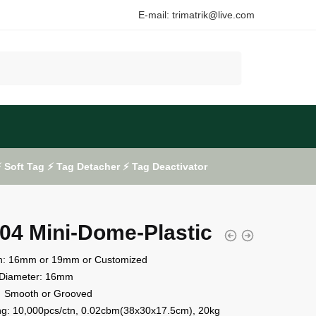
E-mail: trimatrik@live.com
Soft Tag ⚡ Tag Detacher ⚡ Tag Deactivator
04 Mini-Dome-Plastic
h: 16mm or 19mm or Customized
Diameter: 16mm
Smooth or Grooved
ng: 10,000pcs/ctn, 0.02cbm(38x30x17.5cm), 20kg