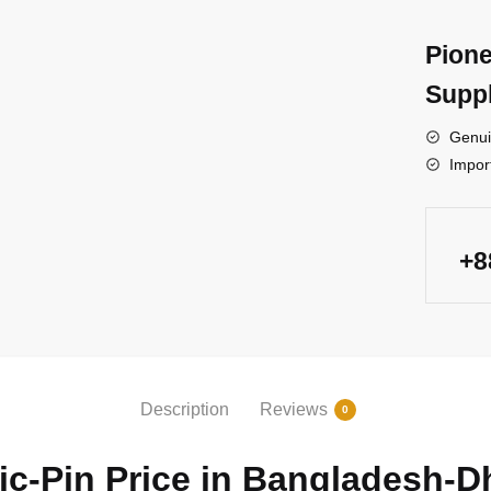
Pione
Suppl
Genui
Impor
+
Description
Reviews
0
c-Pin Price in Bangladesh-D