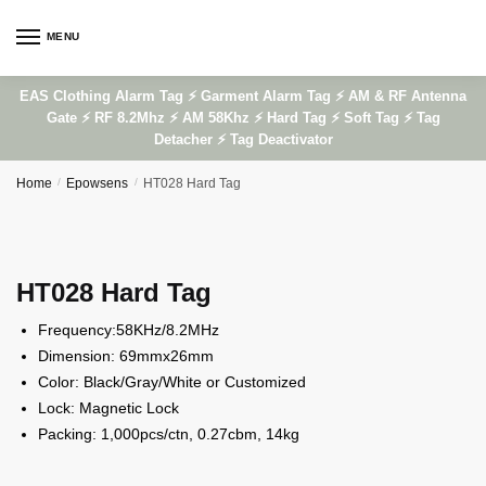
Skip
Skip
to
to
MENU
navigation
content
EAS Clothing Alarm Tag ⚡ Garment Alarm Tag ⚡ AM & RF Antenna
Gate ⚡ RF 8.2Mhz ⚡ AM 58Khz ⚡ Hard Tag ⚡ Soft Tag ⚡ Tag
Detacher ⚡ Tag Deactivator
Home
/
Epowsens
/
HT028 Hard Tag
HT028 Hard Tag
Frequency:58KHz/8.2MHz
Dimension: 69mmx26mm
Color: Black/Gray/White or Customized
Lock: Magnetic Lock
Packing: 1,000pcs/ctn, 0.27cbm, 14kg