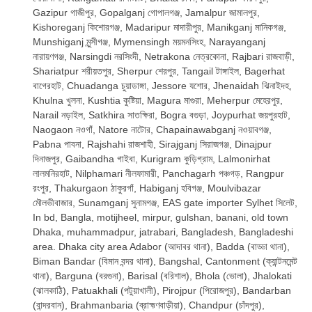
Gazipur গাজীপুর, Gopalganj গোপালগঞ্জ, Jamalpur জামালপুর,
Kishoreganj কিশোরগঞ্জ, Madaripur মাদারীপুর, Manikganj মানিকগঞ্জ,
Munshiganj মুন্সীগঞ্জ, Mymensingh ময়মনসিংহ, Narayanganj
নারায়ণগঞ্জ, Narsingdi নরসিংদী, Netrakona নেত্রকোনা, Rajbari রাজবাড়ী,
Shariatpur শরীয়তপুর, Sherpur শেরপুর, Tangail টাঙ্গাইল, Bagerhat
বাগেরহাট, Chuadanga চুয়াডাঙ্গা, Jessore যশোর, Jhenaidah ঝিনাইদহ,
Khulna খুলনা, Kushtia কুষ্টিয়া, Magura মাগুরা, Meherpur মেহেরপুর,
Narail নড়াইল, Satkhira সাতক্ষিরা, Bogra বগুড়া, Joypurhat জয়পুরহাট,
Naogaon নওগাঁ, Natore নাটোর, Chapainawabganj নওয়াবগঞ্জ,
Pabna পাবনা, Rajshahi রাজশাহী, Sirajganj সিরাজগঞ্জ, Dinajpur
দিনাজপুর, Gaibandha গাইবা, Kurigram কুড়িগ্রাম, Lalmonirhat
লালমনিরহাট, Nilphamari নীলফামারী, Panchagarh পঞ্চগড়, Rangpur
রংপুর, Thakurgaon ঠাকুরগাঁ, Habiganj হবিগঞ্জ, Moulvibazar
মৌলভীবাজার, Sunamganj সুনামগঞ্জ, EAS gate importer Sylhet সিলেট,
In bd, Bangla, motijheel, mirpur, gulshan, banani, old town
Dhaka, muhammadpur, jatrabari, Bangladesh, Bangladeshi
area. Dhaka city area Adabor (আদাবর থানা), Badda (বাড্ডা থানা),
Biman Bandar (বিমান বন্দর থানা), Bangshal, Cantonment (ক্যান্টনমেন্ট
থানা), Barguna (বরগুনা), Barisal (বরিশাল), Bhola (ভোলা), Jhalokati
(ঝালকাঠি), Patuakhali (পটুয়াখালী), Pirojpur (পিরোজপুর), Bandarban
(বান্দরবান), Brahmanbaria (ব্রাহ্মণবাড়ীয়া), Chandpur (চাঁদপুর),