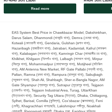
RF4040 Soft Label
R40R Soft Label
Read more
EAS System Best Price in Chawkbazar Model, Dakshinkhan,
Darus Salam, Dhanmondi (ধানমন্ডি থানা), Demra (ডেমরা থানা),
Kotwali (কোতয়ালী থানা), Gendaria, Gulshan (গুল্শান থানা),
Hazaribagh (হাজারীবাগ থানা), Jatrabari, Kadamtali, Kafrul (কাফরুল
থানা), Kalabagan (কলাবাগান থানা), Kamringir Char (কামরাঙ্গীর চর থানা),
Khilkhet, Khilgaon (খিলগাঁও থানা), Lalbagh (লালবাগ থানা), Mirpur
(মিরপুর থানা), Mohammadpur (মোহাম্মদপুর থানা), Motijheel (মতিঝিল
থানা), AM Antenna New Market, RF Gate Pallabi (পল্লবী থানা),
Paltan, Ramna (রমনা থানা), Rampura (রামপুরা থানা), Sabujbagh
(সবুজবাগ থানা), Shah Ali, Shahbagh, Sher-e-Bangla Nagor, AM
Gate Shyampur (শ্যামপুর থানা), Sutrapur (সুত্রাপুর থানা), Tejgaon
(তেজগাঁও থানা), Tejgaon Industrial Area, Turag, UttarKhan
(উত্তরখান থানা), Security Tag Uttara (উত্তরা), Dhaka, Chittagong,
Sylhet, Barisal, Comilla (কুমিল্লা), Cox’sbazar (কক্সবাজার), Feni
(ফেনী), Khagrachhari খাগড়াছড়ি, Lakshmipur লক্ষীপুর, Noakhali
নোয়াখালী, Rangamati রাঙ্গামাটি, Dhaka ঢাকা, Faridpur ফরিদপুর,