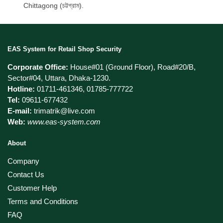
Chittagong (চট্টগ্রাম).
EAS System for Retail Shop Security
Corporate Office:
House#01 (Ground Floor), Road#20/B,
Sector#04, Uttara, Dhaka-1230.
Hotline:
01711-461346, 01785-777722
Tel:
09611-677432
E-mail:
trimatrik@live.com
Web:
www.eas-system.com
About
Company
Contact Us
Customer Help
Terms and Conditions
FAQ