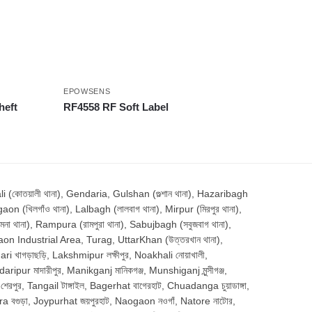
EPOWSENS
heft
RF4558 RF Soft Label
োতয়ালী থানা), Gendaria, Gulshan (গুল্শান থানা), Hazaribagh
aon (খিলগাঁও থানা), Lalbagh (লালবাগ থানা), Mirpur (মিরপুর থানা),
থানা), Rampura (রামপুরা থানা), Sabujbagh (সবুজবাগ থানা),
aon Industrial Area, Turag, UttarKhan (উত্তরখান থানা),
 খাগড়াছড়ি, Lakshmipur লক্ষীপুর, Noakhali নোয়াখালী,
pur মাদারীপুর, Manikganj মানিকগঞ্জ, Munshiganj মুন্সীগঞ্জ,
পুর, Tangail টাঙ্গাইল, Bagerhat বাগেরহাট, Chuadanga চুয়াডাঙ্গা,
gra বগুড়া, Joypurhat জয়পুরহাট, Naogaon নওগাঁ, Natore নাটোর,