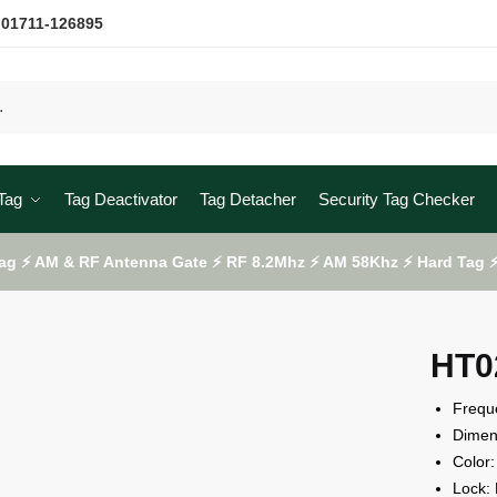
 01711-126895
Tag
Tag Deactivator
Tag Detacher
Security Tag Checker
ag ⚡ AM & RF Antenna Gate ⚡ RF 8.2Mhz ⚡ AM 58Khz ⚡ Hard Tag ⚡ 
HT0
Frequ
Dime
Color:
Lock: