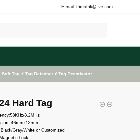
E-mail: trimatrik@live.com
Soft Tag ⚡ Tag Detacher ⚡ Tag Deactivator
24 Hard Tag
ency:58KHz/8.2MHz
nsion: 46mmx13mm
 Black/Gray/White or Customized
 Magnetic Lock