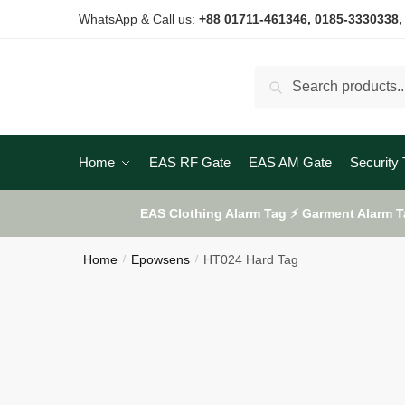
Skip
Skip
WhatsApp & Call us:
+88 01711-461346
, 0185-3330338,
to
to
navigation
content
Search
Search
for:
Home
EAS RF Gate
EAS AM Gate
Security 
EAS Clothing Alarm Tag ⚡ Garment Alarm T
Home
Epowsens
HT024 Hard Tag
/
/