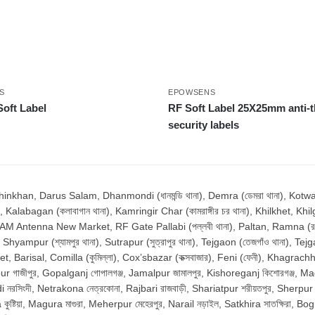
S
EPOWSENS
oft Label
RF Soft Label 25X25mm anti-t
security labels
n, Darus Salam, Dhanmondi (ধানমন্ডি থানা), Demra (ডেমরা থানা), Kotwali (ক
, Kalabagan (কলাবাগান থানা), Kamringir Char (কামরাঙ্গীর চর থানা), Khilkhet, Khilg
, AM Antenna New Market, RF Gate Pallabi (পল্লবী থানা), Paltan, Ramna (রমনা 
ur (শ্যামপুর থানা), Sutrapur (সুত্রাপুর থানা), Tejgaon (তেজগাঁও থানা), Tejg
Barisal, Comilla (কুমিল্লা), Cox’sbazar (কক্সবাজার), Feni (ফেনী), Khagrachhari
r গাজীপুর, Gopalganj গোপালগঞ্জ, Jamalpur জামালপুর, Kishoreganj কিশোরগঞ্জ, Madari
রসিংদী, Netrakona নেত্রকোনা, Rajbari রাজবাড়ী, Shariatpur শরীয়তপুর, Sherpur শের
্টিয়া, Magura মাগুরা, Meherpur মেহেরপুর, Narail নড়াইল, Satkhira সাতক্ষিরা, Bo