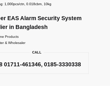
ng: 1,000pcs/ctn, 0.018cbm, 10kg
er EAS Alarm Security System
ier in Bangladesh
ne Products
ter & Wholesaler
CALL
88
01711-461346
, 0185-3330338