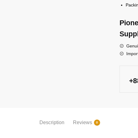
Packi
Pione
Suppl
Genui
Impor
+
Description
Reviews
0