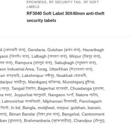
,
,
EPOWSENS
RF SECURITY TAG
RF SOFT
LABELS
RF3040 Soft Label 30X40mm anti-theft
security labels
োতয়ালী থানা), Gendaria, Gulshan (গুল্শান থানা), Hazaribagh
aon (খিলগাঁও থানা), Lalbagh (লালবাগ থানা), Mirpur (মিরপুর থানা),
থানা), Rampura (রামপুরা থানা), Sabujbagh (সবুজবাগ থানা),
aon Industrial Area, Turag, UttarKhan (উত্তরখান থানা),
 খাগড়াছড়ি, Lakshmipur লক্ষীপুর, Noakhali নোয়াখালী,
pur মাদারীপুর, Manikganj মানিকগঞ্জ, Munshiganj মুন্সীগঞ্জ,
পুর, Tangail টাঙ্গাইল, Bagerhat বাগেরহাট, Chuadanga চুয়াডাঙ্গা,
gra বগুড়া, Joypurhat জয়পুরহাট, Naogaon নওগাঁ, Natore নাটোর,
াম, Lalmonirhat লালমনিরহাট, Nilphamari নীলফামারী, Panchagarh
t সিলেট, In bd, Bangla, motijheel, mirpur, gulshan, banani,
া), Biman Bandar (বিমান বন্দর থানা), Bangshal, Cantonment
an (বান্দরবান), Brahmanbaria (ব্রাহ্মণবাড়ীয়া), Chandpur (চাঁদপুর),