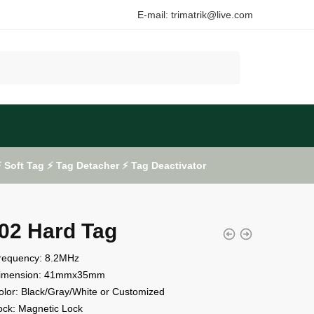
E-mail: trimatrik@live.com
Soft Tag ⚡ Tag Detacher ⚡ Tag Deactivator
02 Hard Tag
uency: 8.2MHz
nsion: 41mmx35mm
: Black/Gray/White or Customized
: Magnetic Lock