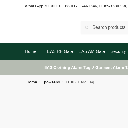
Skip
Skip
WhatsApp & Call us:
+88 01711-461346
, 0185-3330338,
to
to
navigation
content
Search
Search
for:
Home
EAS RF Gate
EAS AM Gate
Security 
EAS Clothing Alarm Tag ⚡ Garment Alarm T
Home
Epowsens
HT002 Hard Tag
/
/