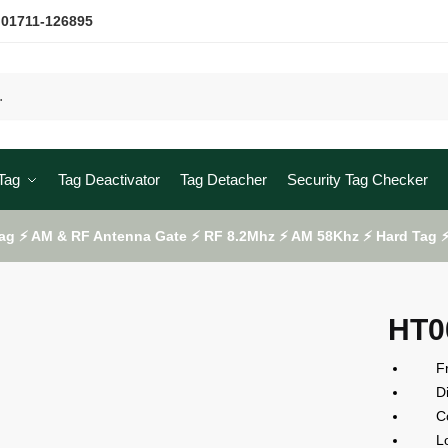
 01711-126895
Tag
Tag Deactivator
Tag Detacher
Security Tag Checker
ag ⚡ AM & RF Antenna Gate ⚡ RF 8.2Mhz ⚡ AM 58Khz ⚡ Hard Tag ⚡ 
HT0
Freq
Dime
Color
Lock