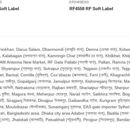
S
EPOWSENS
oft Label
RF4558 RF Soft Label
n, Darus Salam, Dhanmondi (ধানমন্ডি থানা), Demra (ডেমরা থানা), Kotwali (ক
, Kalabagan (কলাবাগান থানা), Kamringir Char (কামরাঙ্গীর চর থানা), Khilkhet, Khilg
, AM Antenna New Market, RF Gate Pallabi (পল্লবী থানা), Paltan, Ramna (রমনা 
ur (শ্যামপুর থানা), Sutrapur (সুত্রাপুর থানা), Tejgaon (তেজগাঁও থানা), Tejg
Barisal, Comilla (কুমিল্লা), Cox’sbazar (কক্সবাজার), Feni (ফেনী), Khagrachhari
r গাজীপুর, Gopalganj গোপালগঞ্জ, Jamalpur জামালপুর, Kishoreganj কিশোরগঞ্জ, Madari
রসিংদী, Netrakona নেত্রকোনা, Rajbari রাজবাড়ী, Shariatpur শরীয়তপুর, Sherpur শের
্টিয়া, Magura মাগুরা, Meherpur মেহেরপুর, Narail নড়াইল, Satkhira সাতক্ষিরা, Bo
ী, Sirajganj সিরাজগঞ্জ, Dinajpur দিনাজপুর, Gaibandha গাইবা, Kurigram কুড়িগ্র
বিগঞ্জ, Moulvibazar মৌলভীবাজার, Sunamganj সুনামগঞ্জ, EAS gate importer Sylhe
Bangladeshi area. Dhaka city area Adabor (আদাবর থানা), Badda (বাড্ডা থান
la (ভোলা), Jhalokati (ঝালকাঠি), Patuakhali (পটুয়াখালী), Pirojpur (পিরোজপুর), Bandarb