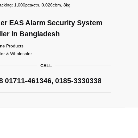
ng: 1,000pcs/ctn, 0.026cbm, 8kg
er EAS Alarm Security System
ier in Bangladesh
ne Products
ter & Wholesaler
CALL
88
01711-461346
, 0185-3330338