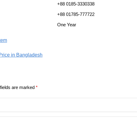
+88 0185-3330338
+88 01785-777722
One Year
stem
 Price in Bangladesh
fields are marked
*