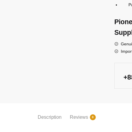
Packi
Pione
Suppl
Genui
Impor
+
Description
Reviews
0