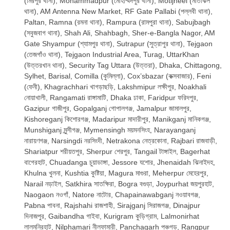
(মিরপুর থানা), Mohammadpur (মোহাম্মদপুর থানা), Motijheel (মতিঝিল
থানা), AM Antenna New Market, RF Gate Pallabi (পল্লবী থানা),
Paltan, Ramna (রমনা থানা), Rampura (রামপুরা থানা), Sabujbagh
(সবুজবাগ থানা), Shah Ali, Shahbagh, Sher-e-Bangla Nagor, AM
Gate Shyampur (শ্যামপুর থানা), Sutrapur (সুত্রাপুর থানা), Tejgaon
(তেজগাঁও থানা), Tejgaon Industrial Area, Turag, UttarKhan
(উত্তরখান থানা), Security Tag Uttara (উত্তরা), Dhaka, Chittagong,
Sylhet, Barisal, Comilla (কুমিল্লা), Cox’sbazar (কক্সবাজার), Feni
(ফেনী), Khagrachhari খাগড়াছড়ি, Lakshmipur লক্ষীপুর, Noakhali
নোয়াখালী, Rangamati রাঙ্গামাটি, Dhaka ঢাকা, Faridpur ফরিদপুর,
Gazipur গাজীপুর, Gopalganj গোপালগঞ্জ, Jamalpur জামালপুর,
Kishoreganj কিশোরগঞ্জ, Madaripur মাদারীপুর, Manikganj মানিকগঞ্জ,
Munshiganj মুন্সীগঞ্জ, Mymensingh ময়মনসিংহ, Narayanganj
নারায়ণগঞ্জ, Narsingdi নরসিংদী, Netrakona নেত্রকোনা, Rajbari রাজবাড়ী,
Shariatpur শরীয়তপুর, Sherpur শেরপুর, Tangail টাঙ্গাইল, Bagerhat
বাগেরহাট, Chuadanga চুয়াডাঙ্গা, Jessore যশোর, Jhenaidah ঝিনাইদহ,
Khulna খুলনা, Kushtia কুষ্টিয়া, Magura মাগুরা, Meherpur মেহেরপুর,
Narail নড়াইল, Satkhira সাতক্ষিরা, Bogra বগুড়া, Joypurhat জয়পুরহাট,
Naogaon নওগাঁ, Natore নাটোর, Chapainawabganj নওয়াবগঞ্জ,
Pabna পাবনা, Rajshahi রাজশাহী, Sirajganj সিরাজগঞ্জ, Dinajpur
দিনাজপুর, Gaibandha গাইবা, Kurigram কুড়িগ্রাম, Lalmonirhat
লালমনিরহাট, Nilphamari নীলফামারী, Panchagarh পঞ্চগড়, Rangpur