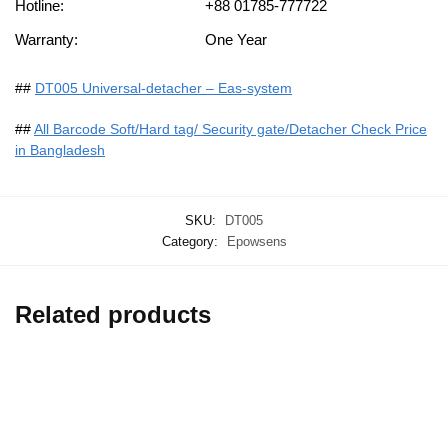
Hotline:
+88 01785-777722
Warranty:
One Year
##
DT005 Universal-detacher – Eas-system
##
All Barcode Soft/Hard tag/ Security gate/Detacher Check Price
in Bangladesh
SKU:
DT005
Category:
Epowsens
Related products