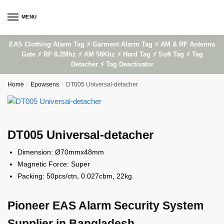
Skip
Skip
to
to
MENU
navigation
content
EAS Clothing Alarm Tag ⚡ Garment Alarm Tag ⚡ AM & RF Antenna
Gate ⚡ RF 8.2Mhz ⚡ AM 58Khz ⚡ Hard Tag ⚡ Soft Tag ⚡ Tag
Detacher ⚡ Tag Deactivator
Home
/
Epowsens
/
DT005 Universal-detacher
DT005 Universal-detacher
Dimension: Ø70mmx48mm
Magnetic Force: Super
Packing: 50pcs/ctn, 0.027cbm, 22kg
Pioneer EAS Alarm Security System
Supplier in Bangladesh