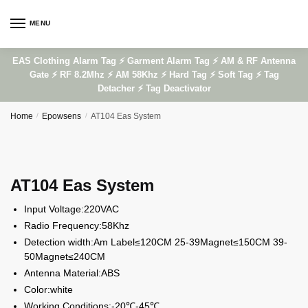
Skip
Skip
to
to
MENU
navigation
content
EAS Clothing Alarm Tag ⚡ Garment Alarm Tag ⚡ AM & RF Antenna
Gate ⚡ RF 8.2Mhz ⚡ AM 58Khz ⚡ Hard Tag ⚡ Soft Tag ⚡ Tag
Detacher ⚡ Tag Deactivator
Home
/
Epowsens
/
AT104 Eas System
AT104 Eas System
Input Voltage:220VAC
Radio Frequency:58Khz
Detection width:Am Label≤120CM 25-39Magnet≤150CM 39-
50Magnet≤240CM
Antenna Material:ABS
Color:white
Working Conditions:-20℃-45℃