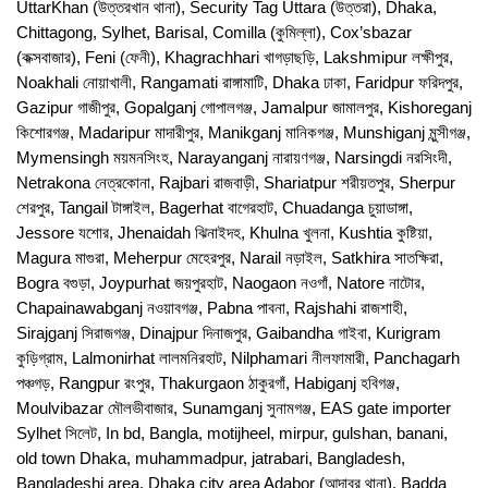
UttarKhan (উত্তরখান থানা), Security Tag Uttara (উত্তরা), Dhaka,
Chittagong, Sylhet, Barisal, Comilla (কুমিল্লা), Cox’sbazar
(কক্সবাজার), Feni (ফেনী), Khagrachhari খাগড়াছড়ি, Lakshmipur লক্ষীপুর,
Noakhali নোয়াখালী, Rangamati রাঙ্গামাটি, Dhaka ঢাকা, Faridpur ফরিদপুর,
Gazipur গাজীপুর, Gopalganj গোপালগঞ্জ, Jamalpur জামালপুর, Kishoreganj
কিশোরগঞ্জ, Madaripur মাদারীপুর, Manikganj মানিকগঞ্জ, Munshiganj মুন্সীগঞ্জ,
Mymensingh ময়মনসিংহ, Narayanganj নারায়ণগঞ্জ, Narsingdi নরসিংদী,
Netrakona নেত্রকোনা, Rajbari রাজবাড়ী, Shariatpur শরীয়তপুর, Sherpur
শেরপুর, Tangail টাঙ্গাইল, Bagerhat বাগেরহাট, Chuadanga চুয়াডাঙ্গা,
Jessore যশোর, Jhenaidah ঝিনাইদহ, Khulna খুলনা, Kushtia কুষ্টিয়া,
Magura মাগুরা, Meherpur মেহেরপুর, Narail নড়াইল, Satkhira সাতক্ষিরা,
Bogra বগুড়া, Joypurhat জয়পুরহাট, Naogaon নওগাঁ, Natore নাটোর,
Chapainawabganj নওয়াবগঞ্জ, Pabna পাবনা, Rajshahi রাজশাহী,
Sirajganj সিরাজগঞ্জ, Dinajpur দিনাজপুর, Gaibandha গাইবা, Kurigram
কুড়িগ্রাম, Lalmonirhat লালমনিরহাট, Nilphamari নীলফামারী, Panchagarh
পঞ্চগড়, Rangpur রংপুর, Thakurgaon ঠাকুরগাঁ, Habiganj হবিগঞ্জ,
Moulvibazar মৌলভীবাজার, Sunamganj সুনামগঞ্জ, EAS gate importer
Sylhet সিলেট, In bd, Bangla, motijheel, mirpur, gulshan, banani,
old town Dhaka, muhammadpur, jatrabari, Bangladesh,
Bangladeshi area. Dhaka city area Adabor (আদাবর থানা), Badda