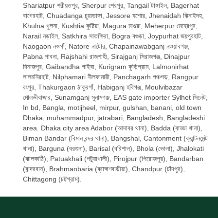
Shariatpur শরীয়তপুর, Sherpur শেরপুর, Tangail টাঙ্গাইল, Bagerhat
বাগেরহাট, Chuadanga চুয়াডাঙ্গা, Jessore যশোর, Jhenaidah ঝিনাইদহ,
Khulna খুলনা, Kushtia কুষ্টিয়া, Magura মাগুরা, Meherpur মেহেরপুর,
Narail নড়াইল, Satkhira সাতক্ষিরা, Bogra বগুড়া, Joypurhat জয়পুরহাট,
Naogaon নওগাঁ, Natore নাটোর, Chapainawabganj নওয়াবগঞ্জ,
Pabna পাবনা, Rajshahi রাজশাহী, Sirajganj সিরাজগঞ্জ, Dinajpur
দিনাজপুর, Gaibandha গাইবা, Kurigram কুড়িগ্রাম, Lalmonirhat
লালমনিরহাট, Nilphamari নীলফামারী, Panchagarh পঞ্চগড়, Rangpur
রংপুর, Thakurgaon ঠাকুরগাঁ, Habiganj হবিগঞ্জ, Moulvibazar
মৌলভীবাজার, Sunamganj সুনামগঞ্জ, EAS gate importer Sylhet সিলেট,
In bd, Bangla, motijheel, mirpur, gulshan, banani, old town
Dhaka, muhammadpur, jatrabari, Bangladesh, Bangladeshi
area. Dhaka city area Adabor (আদাবর থানা), Badda (বাড্ডা থানা),
Biman Bandar (বিমান বন্দর থানা), Bangshal, Cantonment (ক্যান্টনমেন্ট
থানা), Barguna (বরগুনা), Barisal (বরিশাল), Bhola (ভোলা), Jhalokati
(ঝালকাঠি), Patuakhali (পটুয়াখালী), Pirojpur (পিরোজপুর), Bandarban
(বান্দরবান), Brahmanbaria (ব্রাহ্মণবাড়ীয়া), Chandpur (চাঁদপুর),
Chittagong (চট্টগ্রাম).