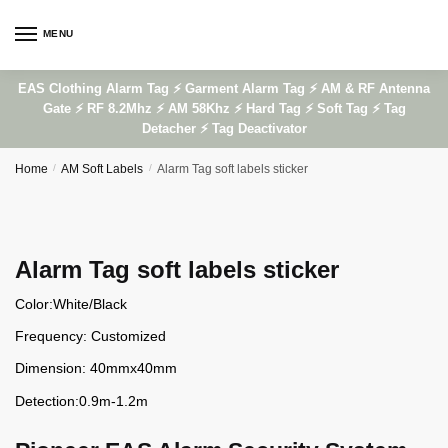
Skip
Skip
to
to
MENU
navigation
content
EAS Clothing Alarm Tag ⚡ Garment Alarm Tag ⚡ AM & RF Antenna
Gate ⚡ RF 8.2Mhz ⚡ AM 58Khz ⚡ Hard Tag ⚡ Soft Tag ⚡ Tag
Detacher ⚡ Tag Deactivator
Home
/
AM Soft Labels
/
Alarm Tag soft labels sticker
Alarm Tag soft labels sticker
Color:
White/Black
Frequency:
Customized
Dimension:
40mmx40mm
Detection:
0.9m-1.2m