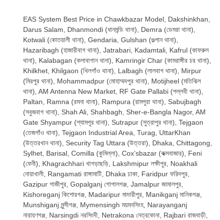
EAS System Best Price in Chawkbazar Model, Dakshinkhan,
Darus Salam, Dhanmondi (ধানমন্ডি থানা), Demra (ডেমরা থানা),
Kotwali (কোতয়ালী থানা), Gendaria, Gulshan (গুল্শান থানা),
Hazaribagh (হাজারীবাগ থানা), Jatrabari, Kadamtali, Kafrul (কাফরুল
থানা), Kalabagan (কলাবাগান থানা), Kamringir Char (কামরাঙ্গীর চর থানা),
Khilkhet, Khilgaon (খিলগাঁও থানা), Lalbagh (লালবাগ থানা), Mirpur
(মিরপুর থানা), Mohammadpur (মোহাম্মদপুর থানা), Motijheel (মতিঝিল
থানা), AM Antenna New Market, RF Gate Pallabi (পল্লবী থানা),
Paltan, Ramna (রমনা থানা), Rampura (রামপুরা থানা), Sabujbagh
(সবুজবাগ থানা), Shah Ali, Shahbagh, Sher-e-Bangla Nagor, AM
Gate Shyampur (শ্যামপুর থানা), Sutrapur (সুত্রাপুর থানা), Tejgaon
(তেজগাঁও থানা), Tejgaon Industrial Area, Turag, UttarKhan
(উত্তরখান থানা), Security Tag Uttara (উত্তরা), Dhaka, Chittagong,
Sylhet, Barisal, Comilla (কুমিল্লা), Cox’sbazar (কক্সবাজার), Feni
(ফেনী), Khagrachhari খাগড়াছড়ি, Lakshmipur লক্ষীপুর, Noakhali
নোয়াখালী, Rangamati রাঙ্গামাটি, Dhaka ঢাকা, Faridpur ফরিদপুর,
Gazipur গাজীপুর, Gopalganj গোপালগঞ্জ, Jamalpur জামালপুর,
Kishoreganj কিশোরগঞ্জ, Madaripur মাদারীপুর, Manikganj মানিকগঞ্জ,
Munshiganj মুন্সীগঞ্জ, Mymensingh ময়মনসিংহ, Narayanganj
নারায়ণগঞ্জ, Narsingdi নরসিংদী, Netrakona নেত্রকোনা, Rajbari রাজবাড়ী,